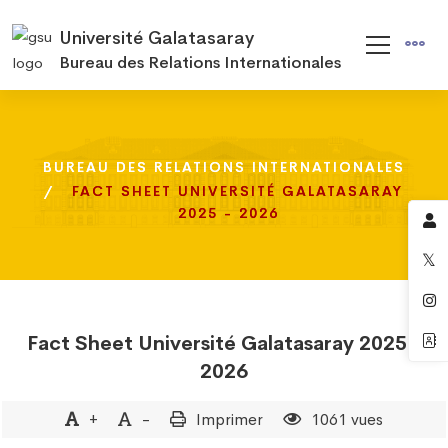
Université Galatasaray
Bureau des Relations Internationales
BUREAU DES RELATIONS INTERNATIONALES
BUREAU DES RELATIONS INTERNATIONALES
BUREAU DES RELATIONS INTERNATIONALES
FACT SHEET UNIVERSITÉ GALATASARAY
FACT SHEET UNIVERSITÉ GALATASARAY
FACT SHEET UNIVERSITÉ GALATASARAY
2025 - 2026
2025 - 2026
2025 - 2026
Fact Sheet Université Galatasaray 2025 -
2026
+
-
Imprimer
1061 vues