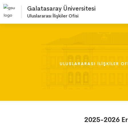
Galatasaray Üniversitesi
Uluslararası İlişkiler Ofisi
ULUSLARARASI İLIŞKILER OF
ULUSLARARASI İLIŞKILER OF
ULUSLARARASI İLIŞKILER OF
2025-2026 Era