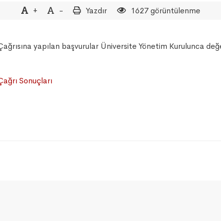
+
-
Yazdır
1627 görüntülenme
ağrısına yapılan başvurular Üniversite Yönetim Kurulunca değe
Çağrı Sonuçları