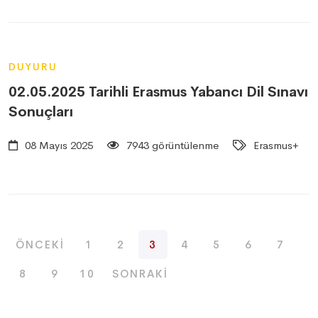
DUYURU
02.05.2025 Tarihli Erasmus Yabancı Dil Sınavı
Sonuçları
08 Mayıs 2025
7943 görüntülenme
Erasmus+
ÖNCEKI
1
2
3
4
5
6
7
8
9
10
SONRAKI