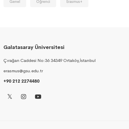
Genel
Öğrenci
Erasmus+
Galatasaray Üniversitesi
Çırağan Caddesi No:36 34349 Ortaköy,İstanbul
erasmus@gsu.edu.tr
+90 212 2274480