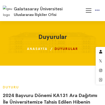
Galatasaray Üniversitesi
Uluslararası İlişkiler Ofisi
Duyurular
Duyurular
Duyurular
ANASAYFA
ANASAYFA
ANASAYFA
DUYURULAR
DUYURULAR
DUYURULAR
DUYURU
2024 Başvuru Dönemi KA131 Ara Dağıtımı
İle Üniversitemize Tahsis Edilen Hibenin